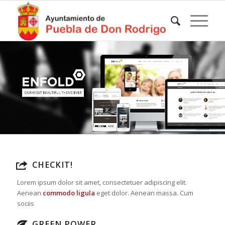
CHECKIT!
Lorem ipsum dolor sit amet, consectetuer adipiscing elit.
Aenean
commodo ligula
eget dolor. Aenean massa. Cum
sociis
GREEN POWER