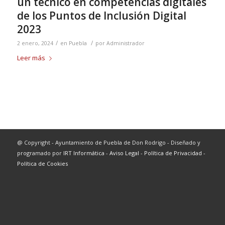
un técnico en competencias digitales
de los Puntos de Inclusión Digital
2023
/
/
2 enero, 2024
en
Puebla
por
Administrador
Leer más
@ Copyright - Ayuntamiento de Puebla de Don Rodrigo - Diseñado y
programado por
IRT Informática
-
Aviso Legal
-
Política de Privacidad
-
Política de Cookies